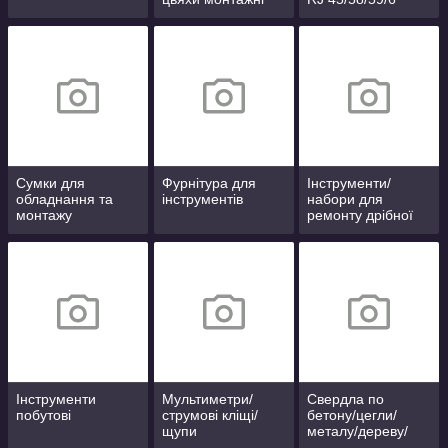
Сумки для
Фурнітура для
Інструменти/
обладнання та
інструментів
набори для
монтажу
ремонту дрібної
техніки
Інструменти
Мультиметри/
Свердла по
побутові
струмові кліщі/
бетону/цегли/
щупи
металу/дереву/
керамічній плитці