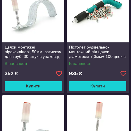
Цвяхи монтажні
Пістолет будівельно-
піроксилінові, 50мм, затискач
монтажний під цвяхи
для труб, 30 штук в упаковці,
діаметром 7,3мм+ 100 цвяхів
ціна за упаковку
монтажних піроксилінових
В наявності
В наявності
діаметром 7,3мм, Green
352
935
₴
₴
Купити
Купити