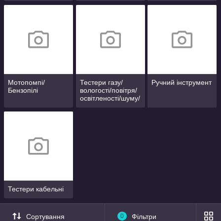
Мотопомпі/
Тестери газу/
Ручний інструмент
Бензопілі
вологості/повітря/
освітленості/шуму/
випромінювань
Тестери кабельні
Сортування
0
Фільтри