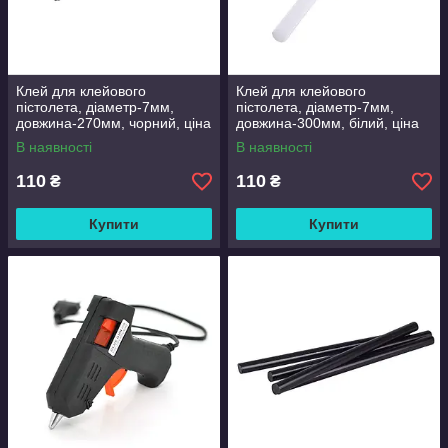
Клей для клейового
Клей для клейового
пістолета, діаметр-7мм,
пістолета, діаметр-7мм,
довжина-270мм, чорний, ціна
довжина-300мм, білий, ціна
за штуку
за штуку
В наявності
В наявності
110
110
₴
₴
Купити
Купити