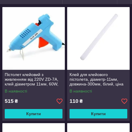
Пістолет клейовий з
Клей для клейового
живленням від 220V ZD-7А,
пістолета, діаметр-11мм,
клей діаметром 11мм, 60W,
довжина-300мм, білий, ціна
Blue, Blister
за штуку Q480
В наявності
В наявності
515
110
₴
₴
Купити
Купити