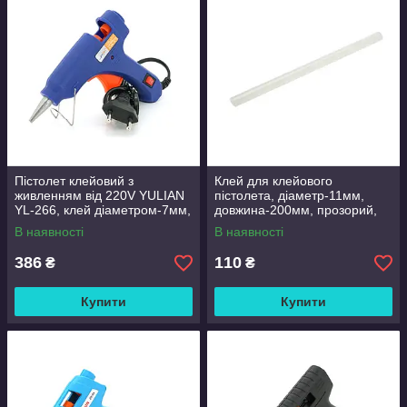
Пістолет клейовий з
Клей для клейового
живленням від 220V YULIAN
пістолета, діаметр-11мм,
YL-266, клей діаметром-7мм,
довжина-200мм, прозорий,
20W, Blue, Blister
ціна за штуку Q450
В наявності
В наявності
386
110
₴
₴
Купити
Купити