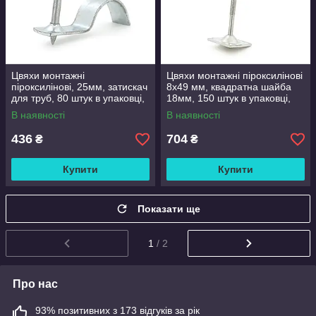
Цвяхи монтажні
Цвяхи монтажні піроксилінові
піроксилінові, 25мм, затискач
8х49 мм, квадратна шайба
для труб, 80 штук в упаковці,
18мм, 150 штук в упаковці,
ціна за упаковку
ціна за упаковку
В наявності
В наявності
436
704
₴
₴
Купити
Купити
Показати ще
1
/ 2
Про нас
93% позитивних з 173 відгуків за рік