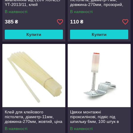
YT-2013/11, клей
довжина-270мм, прозорий,
діаметром-11мм, 60W, Blue,
ціна за штуку
В наявності
В наявності
Blister
385
110
₴
₴
Купити
Купити
Клей для клейового
Цвяхи монтажні
пістолета, діаметр-11мм,
піроксилінові, підвіс під
довжина-270мм, жовтий, ціна
шпильку 6мм, 100 штук в
за штуку
упаковці, ціна за упаковку
В наявності
В наявності