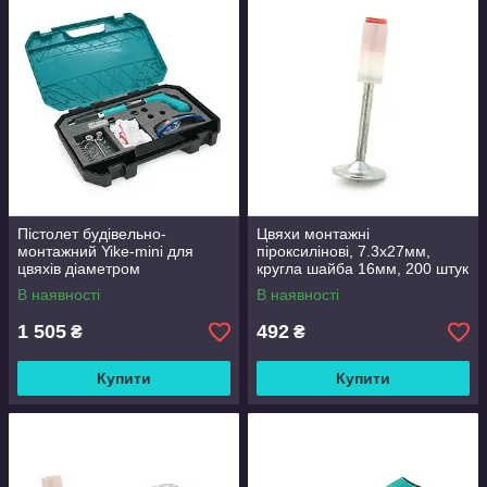
Пістолет будівельно-
Цвяхи монтажні
монтажний Yike-mini для
піроксилінові, 7.3х27мм,
цвяхів діаметром
кругла шайба 16мм, 200 штук
7,3мм(піроксилінових), три
в упаковці
В наявності
В наявності
насадки, захисні окуляри,
рукавички,
1 505
492
₴
₴
Купити
Купити