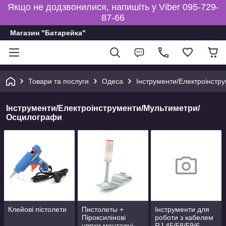
Якщо не додзвонилися, напишіть у Viber 095-729-
87-66
Магазин "Батарейка"
Товари та послуги
Одеса
Інструменти/Електроінст
Інструменти/Електроінструменти/Мультиметри/
Осцилографи
Клейові пістолети
Пистолеты +
Інструменти для
Піроксилінові
роботи з кабелем
цвяхи монтажні
RJ 45/58/59/6