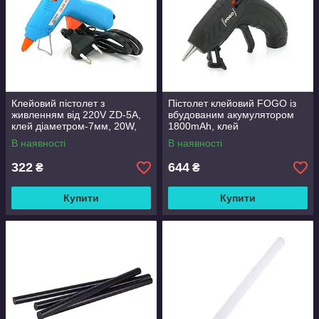
Клейовий пістолет з
Пістолет клейовий FOGO із
живленням від 220V ZD-5A,
вбудованим акумулятором
клей діаметром-7мм, 20W,
1800mAh, клей
Red/Gray, Blister
діаметром-7мм, живлення від
В наявності
В наявності
USB кабелю, 15W, Blue, OEM
322
644
₴
₴
Купити
Купити