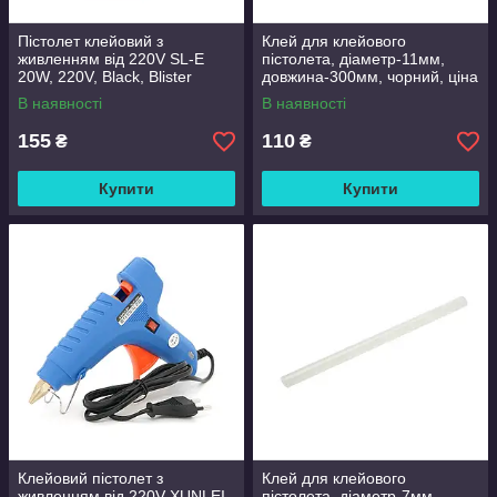
Пістолет клейовий з
Клей для клейового
живленням від 220V SL-E
пістолета, діаметр-11мм,
20W, 220V, Black, Blister
довжина-300мм, чорний, ціна
за штуку
В наявності
В наявності
155
110
₴
₴
Купити
Купити
Клейовий пістолет з
Клей для клейового
живленням від 220V XUNLEI
пістолета, діаметр-7мм,