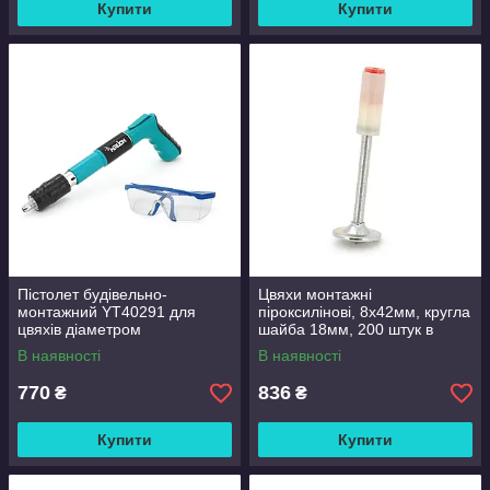
Купити
Купити
Пістолет будівельно-
Цвяхи монтажні
монтажний YT40291 для
піроксилінові, 8х42мм, кругла
цвяхів діаметром
шайба 18мм, 200 штук в
7,3мм(піроксилінових),
упаковці, ціна за упаковку
В наявності
В наявності
захисні окуляри, валіза,
Green
770
836
₴
₴
Купити
Купити