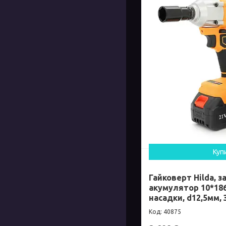
Куп
Гайковерт Hilda, з
акумулятор 10*186
насадки, d12,5мм,
40875