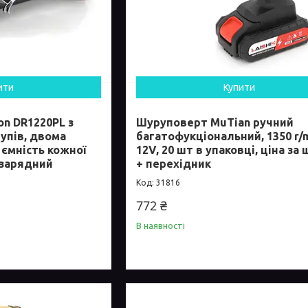
ити
Купити
n DR1220PL з
Шуруповерт MuTian ручний
упів, двома
багатофукціональний, 1350 r/m
 ємність кожної
12V, 20 шт в упаковці, ціна за
+ зарядний
+ перехідник
31816
772 ₴
В наявності