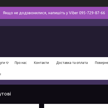
Якщо не додзвонилися, напишіть у Viber 095-729-87-66
уги
Про нас
Контакти
Доставка та оплата
Поверне
ы
утові