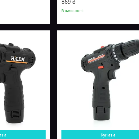
869 ₴
В наявності
ити
Купити