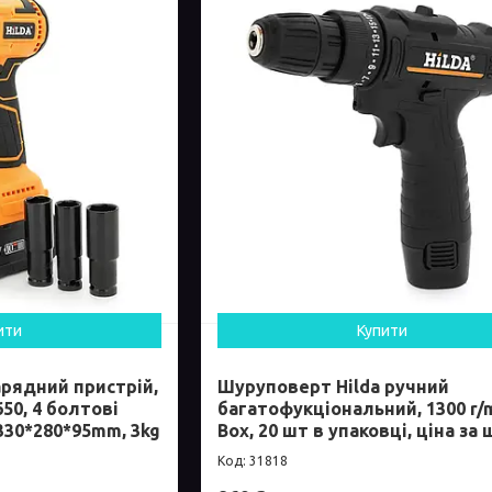
ити
Купити
арядний пристрій,
Шуруповерт Hilda ручний
50, 4 болтові
багатофукціональний, 1300 r/m
 330*280*95mm, 3kg
Box, 20 шт в упаковці, ціна за
31818