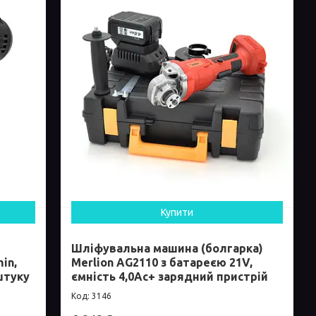
Купити
Шліфувальна машина (болгарка)
in,
Merlion AG2110 з батареєю 21V,
 штуку
ємність 4,0Ас+ зарядний пристрій
3146