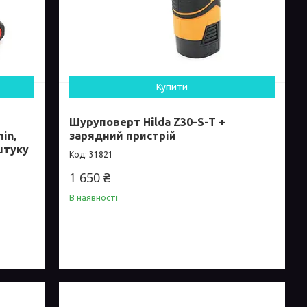
Купити
Шуруповерт Hilda Z30-S-T +
in,
зарядний пристрій
 штуку
31821
1 650 ₴
В наявності