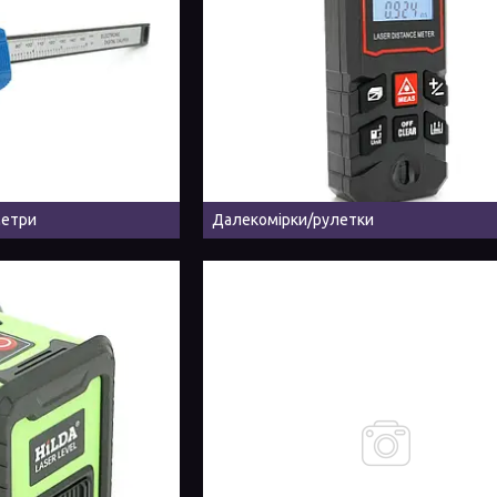
метри
Далекомірки/рулетки