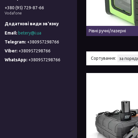
+380 (95) 729-87-66
Vodafone
Рівні ручні/лазерні
betery@i.ua
+380957298766
+380957298766
+380957298766