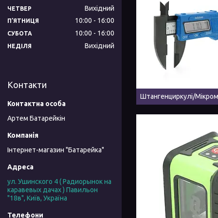
Вихідний
ЧЕТВЕР
10:00
16:00
ПʼЯТНИЦЯ
10:00
16:00
СУБОТА
Вихідний
НЕДІЛЯ
Контакти
Штангенциркулі/Мікро
Артем Батарейкін
Інтернет-магазин "Батарейка"
ул. Ушинского 4 ( Радиорынок на
каравевых дачах ) Павильон
"18в", Київ, Україна