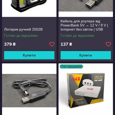
Кабель для роутера від
PowerBank 5V → 12 V / 9 V |
Ліхтарик ручний 2502B
Інтернет без світла | USB
підвищувальний адаптер
Готово до відправки
Готово до відправки
379
137
₴
₴
Купити
Купити
Топ продажів