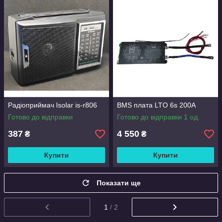
Радіоприймач Isolar is-r806
BMS плата LTO 6s 200A
Готово до відправки
Готово до відправки 1 од.
387
4 550
₴
₴
Купити
Купити
Показати ще
1
/ 2