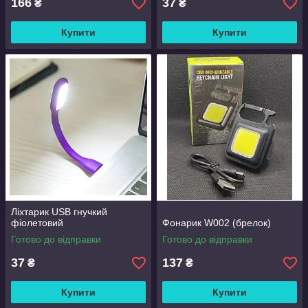
166
37
₴
₴
Купити
Купити
Ліхтарик USB гнучкий
фіолетовий
Фонарик W002 (брелок)
Готово до відправки
Готово до відправки
37
137
₴
₴
Купити
Купити