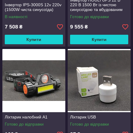
Інвертор HOULI UPS 12 В
Інвертор IPS-3000S 12v 220v
220 В 1500 Вт із чистою
(1500W чиста синусоїда)
синусоїдою та вбудованим
зарядним пристроєм до 15 А
В наявності
Готово до відправки
7 508
9 555
₴
₴
Купити
Купити
Ліхтарик налобний А1
Ліхтарик USB
Готово до відправки
Готово до відправки