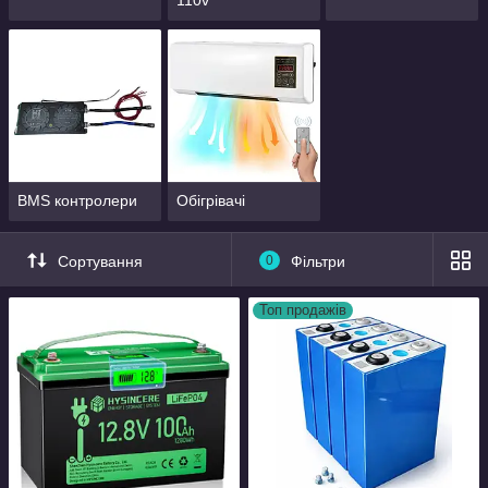
110v
BMS контролери
Обігрівачі
Сортування
0
Фільтри
Топ продажів