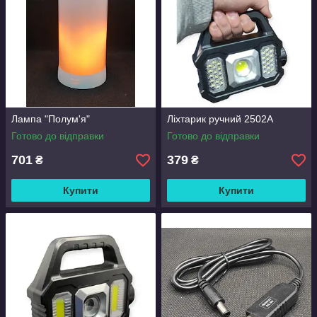
Лампа "Полум'я"
Ліхтарик ручний 2502А
Готово до відправки
Готово до відправки
701
379
₴
₴
Купити
Купити