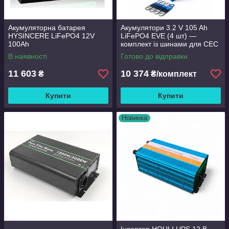
Акумуляторна батарея
Акумулятори 3.2 V 105 Ah
HYSINCERE LiFePO4 12V
LiFePO4 EVE (4 шт) —
100Ah
комплект із шинами для СЕС
та інверторів
В наявності
Готово до відправки
11 603
10 374
₴
₴/комплект
Купити
Купити
Новинка