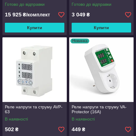
Готово до відправки
Готово до відправки
15 925
3 049
₴/комплект
₴
Купити
Купити
Новинка
Реле напруги та струму AVP-
Реле напруги та струму VA-
63
Protector (16A)
В наявності
В наявності
502
449
₴
₴