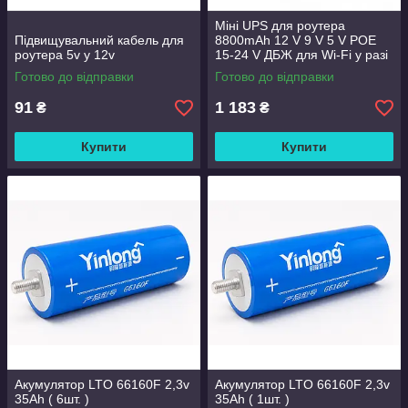
Міні UPS для роутера
Підвищувальний кабель для
8800mAh 12 V 9 V 5 V POE
роутера 5v у 12v
15-24 V ДБЖ для Wi-Fi у разі
вимкнення світла
Готово до відправки
Готово до відправки
91
1 183
₴
₴
Купити
Купити
Акумулятор LTO 66160F 2,3v
Акумулятор LTO 66160F 2,3v
35Ah ( 6шт. )
35Ah ( 1шт. )