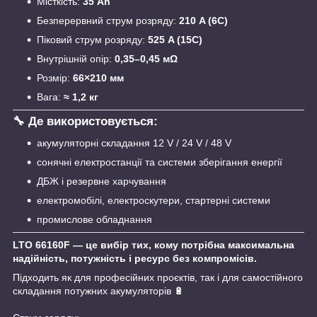
Місткість:
35 Ah
Безперервний струм розряду:
210 A (6C)
Піковий струм розряду:
525 A (15C)
Внутрішній опір:
0,35–0,45 мΩ
Розмір:
66×210 мм
Вага:
≈ 1,2 кг
🔧
Де використовується:
акумуляторні складання 12 V / 24 V / 48 V
сонячні електростанції та системи зберігання енергії
ДБЖ і резервне харчування
електромобілі, електроскутери, стартерні системи
промислове обладнання
LTO 66160F — це вибір тих, кому потрібна максимальна
надійність, потужність і ресурс без компромісів.
Підходить як для професійних проєктів, так і для самостійного
складання потужних акумуляторів 🔋