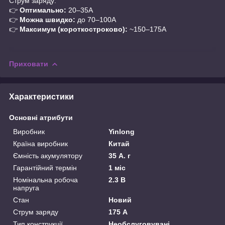
Струм заряду:
👉
Оптимально:
20–35A
👉
Можна швидко:
до 70–100A
👉
Максимум (короткостроково):
~150–175A
Приховати
Характеристики
Основні атрибути
Виробник
Yinlong
Країна виробник
Китай
Ємність акумулятору
35 А. г
Гарантійний термін
1 міс
Номінальна робоча
2.3 В
напруга
Стан
Новий
Струм заряду
175 А
Тип конструкції
Необслуговувані