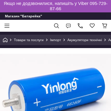
Якщо не додзвонилися, напишіть у Viber 095-729-
87-66
Магазин "Батарейка"
Товари та послуги
Імпорт
Акумулятори технічні
А