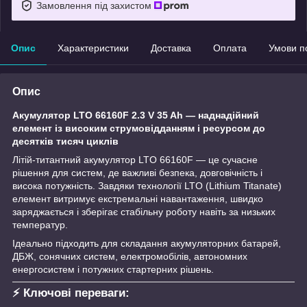
Замовлення під захистом
Опис
Характеристики
Доставка
Оплата
Умови п
Опис
Акумулятор LTO 66160F 2.3 V 35 Ah — наднадійний
елемент із високим струмовідданням і ресурсом до
десятків тисяч циклів
Літій-титантний акумулятор LTO 66160F — це сучасне
рішення для систем, де важливі безпека, довговічність і
висока потужність. Завдяки технології LTO (Lithium Titanate)
елемент витримує екстремальні навантаження, швидко
заряджається і зберігає стабільну роботу навіть за низьких
температур.
Ідеально підходить для складання акумуляторних батарей,
ДБЖ, сонячних систем, електромобілів, автономних
енергосистем і потужних стартерних рішень.
⚡
Ключові переваги: