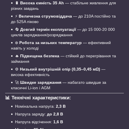
🔋
Висока ємність 35 Ah
— стабільне живлення для
різних завдань
⚡
Величезна струмовіддача
— до 210A постійно та
до 525A піково
🔄
Довгий термін експлуатації
— до 15 000-20 000
циклів заряджання/розряджання
❄️
Робота за низьких температур
— ефективний
навіть у холоді
🔥
Підвищена безпека
— стійкий до перегрівання та
займання
⚙️
Низький внутрішній опір (0,35–0,45 мΩ)
—
висока ефективність
🚀
Швидке заряджання
— набагато швидше за
класичні Li-ion і AGM
📊
Технічні характеристики:
Номінальна напруга:
2,3 В
Напруга заряду:
до 2,8 В
Напруга відсічення:
1,6 В