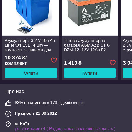
Акумулятори 3.2 V 105 Ah
Тягова акумуляторна
Акум
LiFePO4 EVE (4 шт) —
батарея AGM AZBIST 6-
2.3V
комплект із шинами для
DZM-12, 12V 12Ah F2
стру
СЕС та інверторів
(151х98х101 мм) Black Q3
10 374
₴/
1 419
3 0
₴
комплект
Купити
Купити
Про нас
93% позитивних з 173 відгуків за рік
Працює з 21.08.2012
м. Київ
ул. Ушинского 4 ( Радиорынок на каравевых дачах )