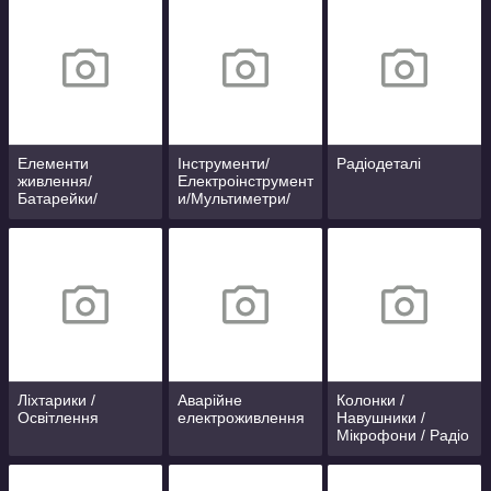
Елементи
Інструменти/
Радіодеталі
живлення/
Електроінструмент
Батарейки/
и/Мультиметри/
аксесуари
Осцилографи
Ліхтарики /
Аварійне
Колонки /
Освітлення
електроживлення
Навушники /
Мікрофони / Радіо
/ Диктофони /
MP3-плеєри