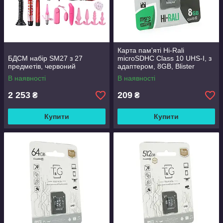
Карта пам'яті Hi-Rali
БДСМ набір SM27 з 27
microSDHC Class 10 UHS-I, з
предметів, червоний
адаптером, 8GB, Blister
В наявності
В наявності
2 253
209
₴
₴
Купити
Купити