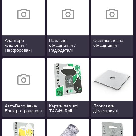
Адаптери
Паяльне
Освітлювальне
живлення /
обладнання /
обладнання
Перфоровані
Радіодеталі
блоки живлення /
IP67 / IP44
Авто/Вело/Авиа/
Картки пам'яті
Прокладки
Електро транспорт
T&G/Hi-Rali
діелектричні