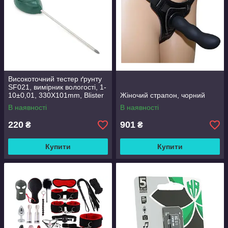
Високоточний тестер ґрунту
SF021, вимірник вологості, 1-
10±0,01, 330Х101mm, Blister
Жіночий страпон, чорний
В наявності
В наявності
220
901
₴
₴
Купити
Купити