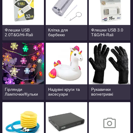
Флешки USB
Клітка для
Флешки USB 3.0
2.0T&G/Hi-Rali
барбекю
T&G/Hi-Rali
Гірлянди
Надувні круги та
Рукавички
Лампочки/Кульки
аксесуари
вогнетривкі