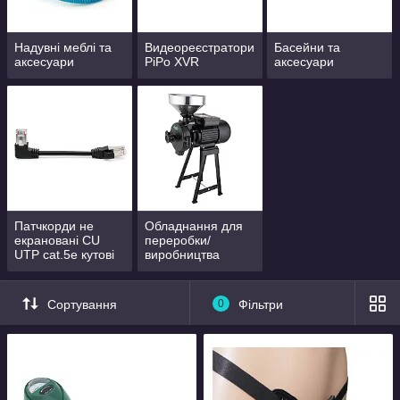
Надувні меблі та
Видеореєстратори
Басейни та
аксесуари
PiPo XVR
аксесуари
Патчкорди не
Обладнання для
екрановані CU
переробки/
UTP cat.5e кутові
виробництва
Сортування
0
Фільтри