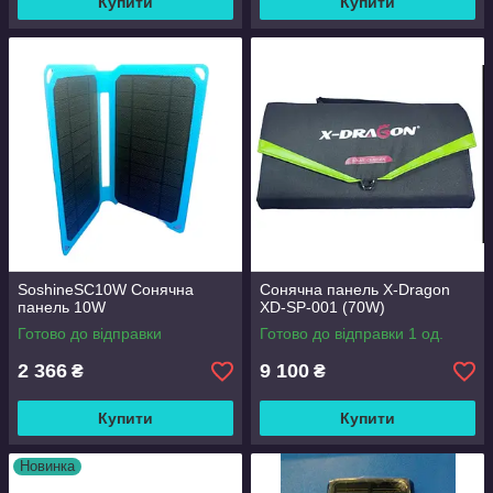
Купити
Купити
SoshineSC10W Сонячна
Сонячна панель X-Dragon
панель 10W
XD-SP-001 (70W)
Готово до відправки
Готово до відправки 1 од.
2 366
9 100
₴
₴
Купити
Купити
Новинка