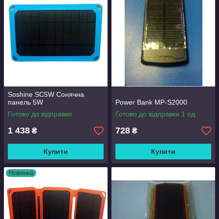
Soshine SC5W Сонячна
панель 5W
Power Bank MP-S2000
Готово до відправки
Готово до відправки 1 од.
1 438
728
₴
₴
Купити
Купити
Новинка