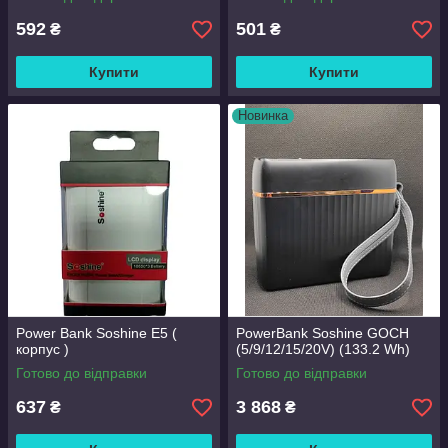
592
501
₴
₴
Купити
Купити
Новинка
Power Bank Soshine E5 (
PowerBank Soshine GOCH
корпус )
(5/9/12/15/20V) (133.2 Wh)
Готово до відправки
Готово до відправки
637
3 868
₴
₴