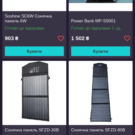
Soshine SC6W Сонячна
панель 6W
Power Bank MP-SS001
Готово до відправки
Готово до відправки 1 од.
903
1 502
₴
₴
Купити
Купити
Сонячна панель SFZD-30B
Сонячна панель SFZD-80B