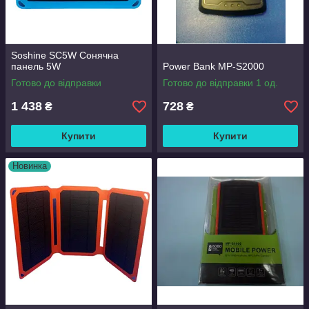
Soshine SC5W Сонячна
панель 5W
Power Bank MP-S2000
Готово до відправки
Готово до відправки 1 од.
1 438
728
₴
₴
Купити
Купити
Новинка