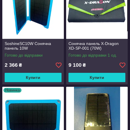
SoshineSC10W Сонячна
Сонячна панель X-Dragon
панель 10W
XD-SP-001 (70W)
Готово до відправки
Готово до відправки 1 од.
2 366
9 100
₴
₴
Купити
Купити
Новинка