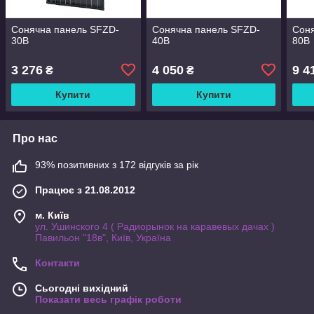
Сонячна панель SFZD-
Сонячна панель SFZD-
Сон
30B
40B
80B
3 276
4 050
9 4
₴
₴
Купити
Купити
Про нас
93% позитивних з 172 відгуків за рік
Працює з 21.08.2012
м. Київ
ул. Ушинского 4 ( Радиорынок на каравевых дачах )
Павильон "18в", Київ, Україна
Контакти
Сьогодні вихідний
Показати весь графік роботи