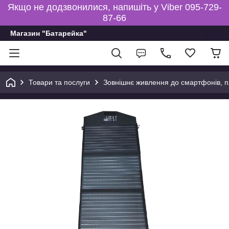
Якщо не додзвонилися, напишіть у Viber 095-729-
87-66
Магазин "Батарейка"
Товари та послуги
Зовнішнє живлення до смартфонів, пл