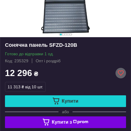
Сонячна панель SFZD-120B
Готово до відправки 1 од.
Код: 235329
Опт і роздріб
12 296
₴
11 313 ₴
від 10 шт.
Купити
або
Купити з