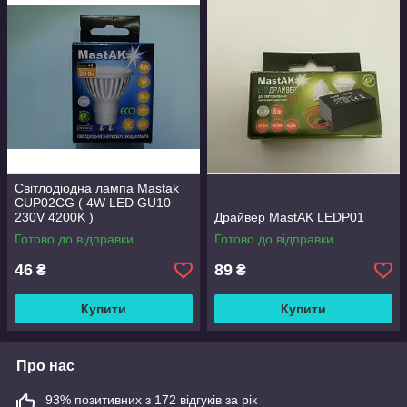
Світлодіодна лампа Mastak
CUP02CG ( 4W LED GU10
230V 4200K )
Драйвер MastAK LEDP01
Готово до відправки
Готово до відправки
46
89
₴
₴
Купити
Купити
Про нас
93% позитивних з 172 відгуків за рік