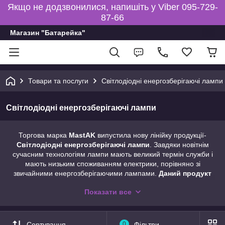
Якщо не додзвонилися, напишіть у Viber 095-729-
87-66
Магазин "Батарейка"
Товари та послуги
Світлодіодні енергозберігаючі лампи
Світлодіодні енергозберігаючі лампи
Торгова марка
MastAK
випустила нову лінійку продукції-
Світлодіодні енергозберігаючі лампи
. Завдяки новітнім
сучасним технологіям лампи мають великий термін служби і
мають низьким споживанням електрики, порівняно зі
звичайними енергозберігаючими лампами.
Даний продукт
повністю екологічно чистий
, оскільки у ньому не міститься
Показати все
ні ртуті, ні свинцю, інших важких металів. Всі види ламп
мають
три різновиди по температурі світла
Сортування
0
Фільтри