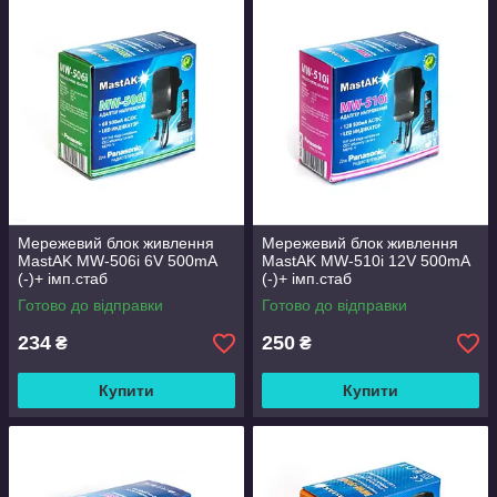
Мережевий блок живлення
Мережевий блок живлення
MastAK MW-506i 6V 500mA
MastAK MW-510i 12V 500mA
(-)+ імп.стаб
(-)+ імп.стаб
Готово до відправки
Готово до відправки
234
250
₴
₴
Купити
Купити