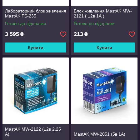
Лабораторний блок живлення
Блок живлення MastAK MW-
MastAK PS-235
2121 ( 12в 1А )
Готово до відправки
Готово до відправки
3 595
213
₴
₴
Купити
Купити
MastAK MW-2122 (12в 2,25
А)
MastAK MW-2051 (5в 1А)