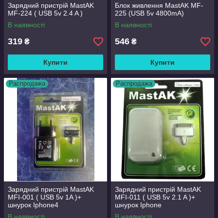
Зарядний пристрій MastAK
Блок живлення MastAK MF-
MF-224 ( USB 5v 2.4 A )
225 (USB 5v 4800mA)
В наявності
В наявності
319
546
₴
₴
Купити
Купити
Распродажа
Распродажа
Зарядний пристрій MastAK
Зарядний пристрій MastAK
MFI-001 ( USB 5v 1A )+
MFI-011 ( USB 5v 2.1 A )+
шнурок Iphone4
шнурок Iphone
В наявності
В наявності