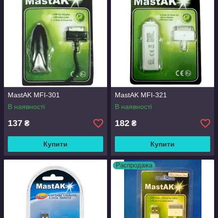
MastAK MFI-301
MastAK MFI-321
В наявності
В наявності
137
182
₴
₴
Купити
Купити
Распродажа