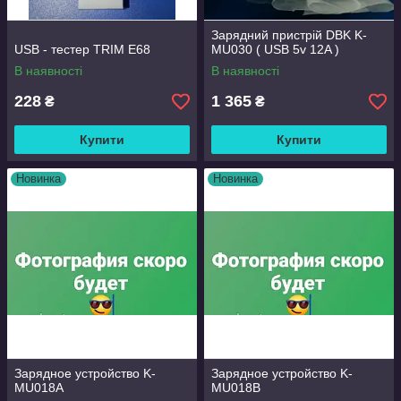
Зарядний пристрій DBK K-
USB - тестер TRIM E68
MU030 ( USB 5v 12A )
В наявності
В наявності
228
1 365
₴
₴
Купити
Купити
Новинка
Новинка
Зарядное устройство K-
Зарядное устройство K-
MU018A
MU018B