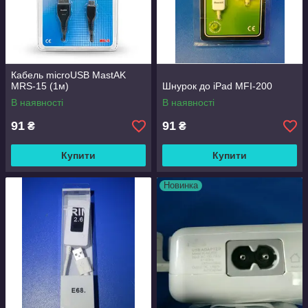
Кабель microUSB MastAK
MRS-15 (1м)
Шнурок до iPad MFI-200
В наявності
В наявності
91
91
₴
₴
Купити
Купити
Новинка