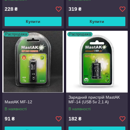
228
319
₴
₴
Купити
Купити
Распродажа
Распродажа
Зарядний пристрій MastAK
MastAK MF-12
MF-14 (USB 5v 2,1 A)
В наявності
В наявності
91
182
₴
₴