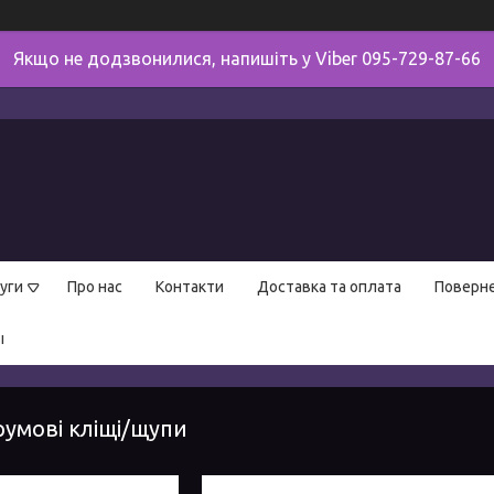
Якщо не додзвонилися, напишіть у Viber 095-729-87-66
уги
Про нас
Контакти
Доставка та оплата
Поверне
ы
умові кліщі/щупи