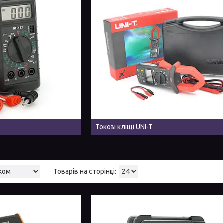
Токові кліщі UNI-T