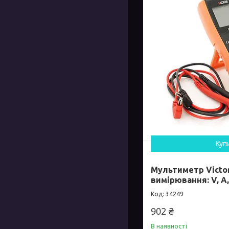
Куп
Мультиметр Victor
вимірювання: V, A,
34249
902 ₴
В наявності