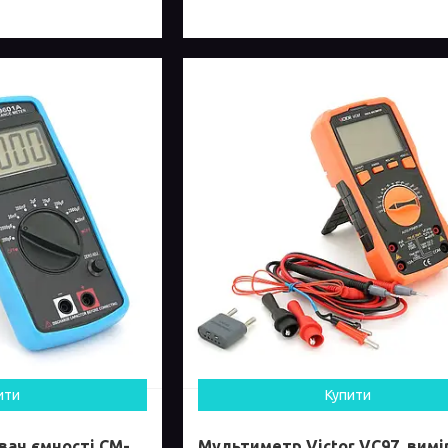
ити
Купити
ач ємності CM-
Мультиметр Victor VC97, вимір