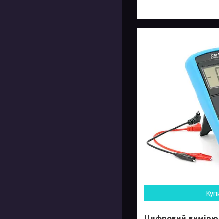
Куп
Цифровий вимірюв