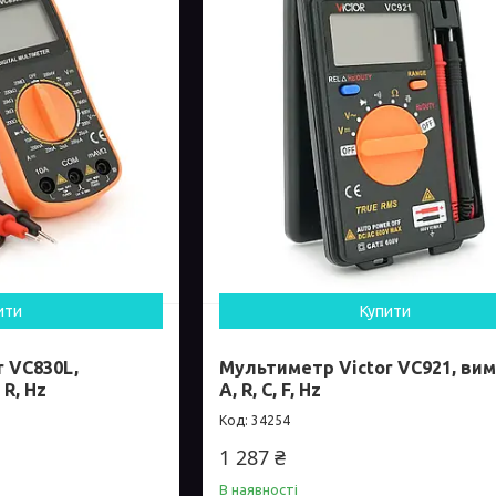
ити
Купити
 VC830L,
Мультиметр Victor VC921, вимі
 R, Hz
A, R, С, F, Hz
34254
1 287 ₴
В наявності