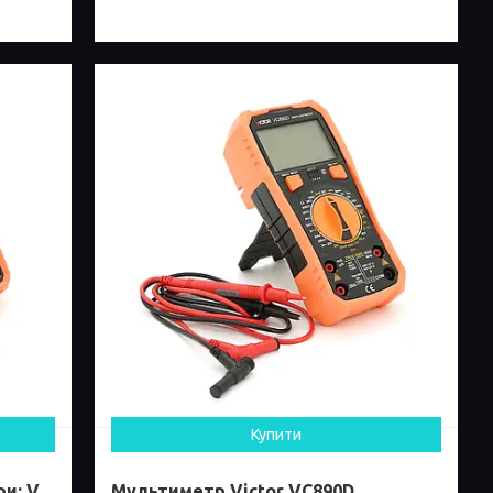
Купити
и: V,
Мультиметр Victor VC890D,