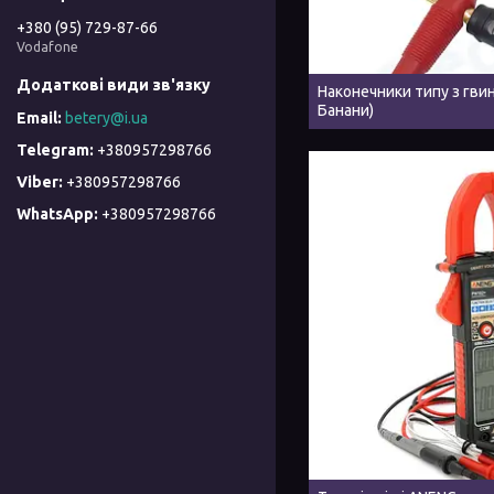
+380 (95) 729-87-66
Vodafone
Наконечники типу з гви
Банани)
betery@i.ua
+380957298766
+380957298766
+380957298766