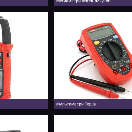
Мегаометри ANENG/Mayilon
Мультиметри Toplia