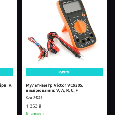
Купити
ри: V,
Мультиметр Victor VC9205,
вимірювання: V, A, R, С, F
34253
1 353 ₴
В наявності