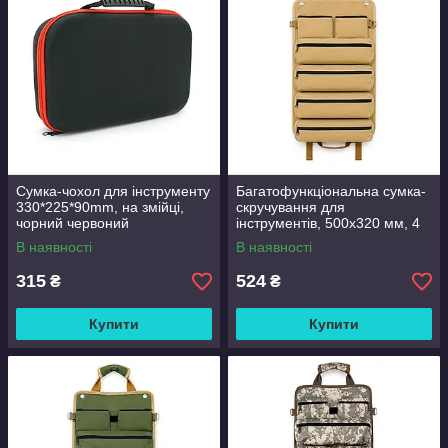
Сумка-чохол для інструменту
Багатофункціональна сумка-
330*225*90mm, на змійці,
скручування для
чорний червоний
інструментів, 500x320 мм, 4
великі кишені + 2 маленькі
В наявності
В наявності
кишені + 5 кишень на
липучці,
315
524
₴
₴
Купити
Купити