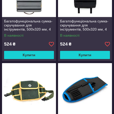
Багатофункціональна сумка-
Багатофункціональна сумка-
скручування для
скручування для
інструментів, 500x320 мм, 4
інструментів, 500x320 мм, 4
великі кишені + 2 маленькі
великі кишені + 2 маленькі
В наявності
В наявності
кишені + 5 кишень на
кишені + 5 кишень на
липучці,
липучці,
524
524
₴
₴
Купити
Купити