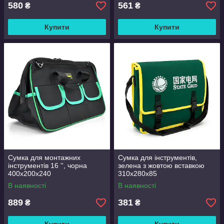
580
561
₴
₴
Купити
Купити
Сумка для монтажних
Сумка для інструментів,
інструментів 16 '', чорна
зелена з жовтою вставкою
400х200х240
310х280х85
В наявності
В наявності
889
381
₴
₴