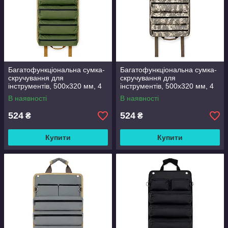
Багатофункціональна сумка-
Багатофункціональна сумка-
скручування для
скручування для
інструментів, 500x320 мм, 4
інструментів, 500x320 мм, 4
великі кишені + 2 маленькі
великі кишені + 2 маленькі
В наявності
В наявності
кишені + 5 кишень на
кишені + 5 кишень на
липучці,
липучці,
524
524
₴
₴
Купити
Купити