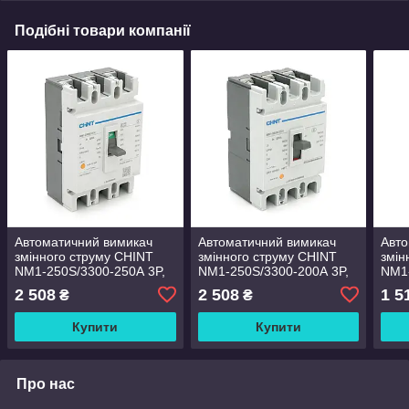
Подібні товари компанії
Автоматичний вимикач
Автоматичний вимикач
Авто
змінного струму CHINT
змінного струму CHINT
змін
NM1-250S/3300-250А 3P,
NM1-250S/3300-200А 3P,
NM1-
380 В. 250A. 8КА/400В;
380 В. 200A. 8КА/400В;
380 
2 508
2 508
1 5
₴
₴
10КА/800В. 165*105*87mm
10КА/800В. 165*105*87mm
10КА
Купити
Купити
Про нас