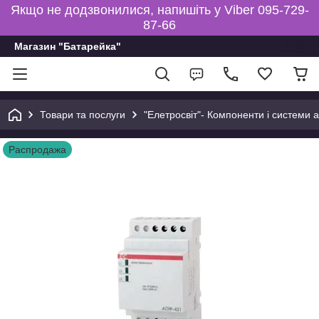
Якщо не додзвонилися, напишіть у Viber 095-729-
87-66
Магазин "Батарейка"
Товари та послуги
"Елетросвіт"- Компоненти і системи 
Распродажа