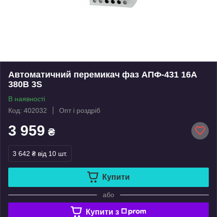
Автоматичний перемикач фаз АПФ-431 16А
380В 3S
В наявності
Код: 402032
Опт і роздріб
3 959
₴
3 642 ₴
від 10 шт.
Купити
або
Купити з