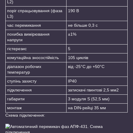
L2)
поріг спрацьовування (фаза
190 В
L3)
час перемикання
не більше 0,3 с
похибка вимірювання
±1%
напруги
гістерезис
5
комутаційна зносостійкість
10
5
циклів
діапазон робочих
від -25°С до +50°С
температур
ступінь захисту
IP40
підключення
затискачі гвинтові 2,5 мм
2
габарити
3 модуля S (52,5 мм)
монтаж
на DIN-рейці 35 мм
Схема підключення: