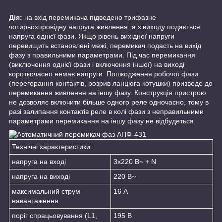
Дія:
на вхід перемикача підведено трифазне
чотирьохпровідну напруга живлення, а з виходу подається
напруга однієї фази. Якщо рівень вихідної напруги
перевищить встановлені межі, перемикач подасть на вихід
фазу з правильними параметрами. Під час перемикання
(виключення однієї фази і включення іншої) на виході
короткочасно немає напруги. Пошкодження робочої фази
(перегорання контактів, розрив ланцюга котушки) призведе до
перемикання живлення на іншу фазу. Конструкція пристрою
не дозволяє включити більше одного реле одночасно, тому в
разі залипання контактів реле в колі фази з неправильними
параметрами перемикання на іншу фазу не відбудеться.
Технічні характеристики:
напруга на вході
3х220 В~ + N
напруга на виході
220 В~
максимальний струм
16 А
навантаження
поріг спрацьовування (L1,
195 В