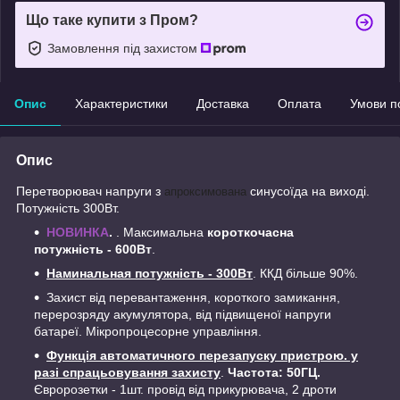
Що таке купити з Пром?
Замовлення під захистом
Опис
Характеристики
Доставка
Оплата
Умови п
Опис
Перетворювач напруги з
синусоїда на виході.
апроксимована
Потужність 300Вт.
НОВИНКА
.
. Максимальна
короткочасна
потужність - 600Вт
.
Наминальная потужність - 300Вт
. ККД більше 90%.
Захист від перевантаження, короткого замикання,
перерозряду акумулятора, від підвищеної напруги
батареї. Мікропроцесорне управління.
Функція автоматичного перезапуску пристрою. у
разі спрацьовування захисту
.
Частота: 50ГЦ.
Євророзетки - 1шт. провід від прикурювача, 2 дроти