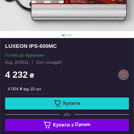
LUXEON IPS-600МС
Готово до відправки
Код: 263011
Опт і роздріб
4 232
₴
4 004 ₴
від 10 шт.
Купити
або
Купити з