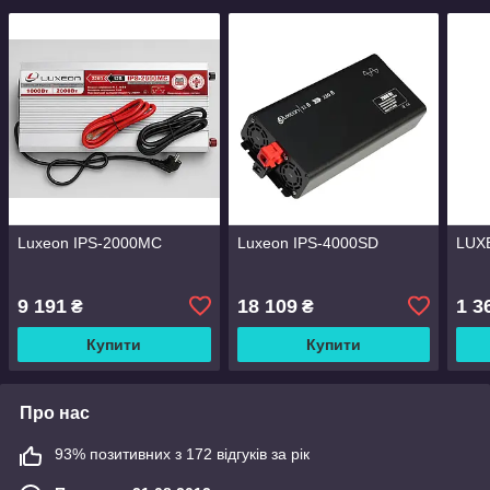
Luxeon IPS-2000MС
Luxeon IPS-4000SD
LUX
9 191
18 109
1 3
₴
₴
Купити
Купити
Про нас
93% позитивних з 172 відгуків за рік