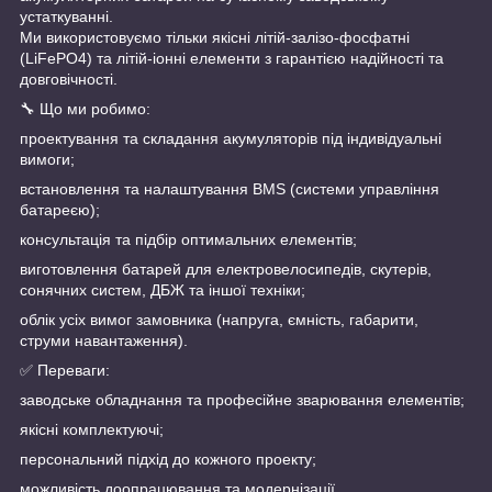
устаткуванні.
Ми використовуємо тільки якісні літій-залізо-фосфатні
(LiFePO4) та літій-іонні елементи з гарантією надійності та
довговічності.
🔧 Що ми робимо:
проектування та складання акумуляторів під індивідуальні
вимоги;
встановлення та налаштування BMS (системи управління
батареєю);
консультація та підбір оптимальних елементів;
виготовлення батарей для електровелосипедів, скутерів,
сонячних систем, ДБЖ та іншої техніки;
облік усіх вимог замовника (напруга, ємність, габарити,
струми навантаження).
✅ Переваги:
заводське обладнання та професійне зварювання елементів;
якісні комплектуючі;
персональний підхід до кожного проекту;
можливість доопрацювання та модернізації.