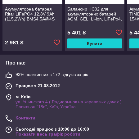
Акумуляторна батарея
Балансир HC02 для
Акум
Ritar LiFePO4 12,8V 9Ah
акумуляторних батарей
TIME
(115,2Wh) BMS4.5A@4S
AGM, GEL, Li-ion, LiFePo4,
154W
(150 x 65 x 95 (100),
48V, 10A, 4S, LED
151
0,98kg Q10
індикація, 62x124x27mm
5 401
5 4
₴
2 981
₴
Купити
Про нас
93% позитивних з 172 відгуків за рік
Працює з 21.08.2012
м. Київ
ул. Ушинского 4 ( Радиорынок на каравевых дачах )
Павильон "18в", Київ, Україна
Контакти
Сьогодні працює з 10:00 до 16:00
Показати весь графік роботи