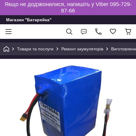
Якщо не додзвонилися, напишіть у Viber 095-729-
87-66
Магазин "Батарейка"
Товари та послуги
Ремонт акумуляторів
Виготовленн