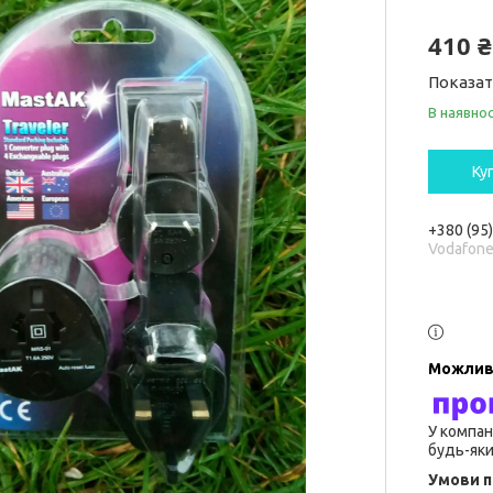
410 ₴
Показат
В наявнос
Ку
+380 (95
Vodafon
У компан
будь-яки