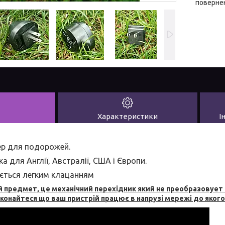
повернен
Характеристики
І
р для подорожей.
а для Англії, Австралії, США і Європи.
ається легким клацанням
ей предмет, це механічний перехідник який не преобразовует 
онайтеся що ваш пристрій працює в напрузі мережі до якого