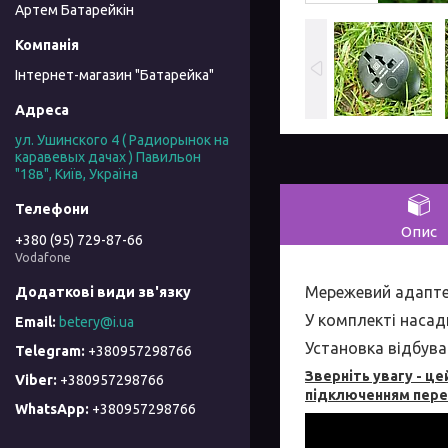
Артем Батарейкін
Інтернет-магазин "Батарейка"
ул. Ушинского 4 ( Радиорынок на
каравевых дачах ) Павильон
"18в", Київ, Україна
Опис
+380 (95) 729-87-66
Vodafone
Мережевий адапте
У комплекті насадк
betery@i.ua
Установка відбув
+380957298766
Зверніть увагу - ц
+380957298766
підключенням перек
+380957298766