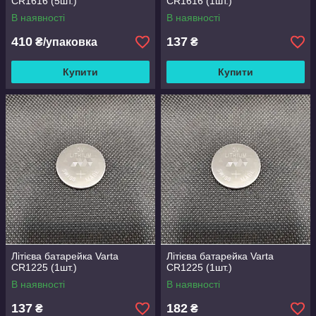
CR1616 (5шт.)
CR1616 (1шт.)
В наявності
В наявності
410
137
₴/упаковка
₴
Купити
Купити
Літієва батарейка Varta
Літієва батарейка Varta
CR1225 (1шт.)
CR1225 (1шт.)
В наявності
В наявності
137
182
₴
₴