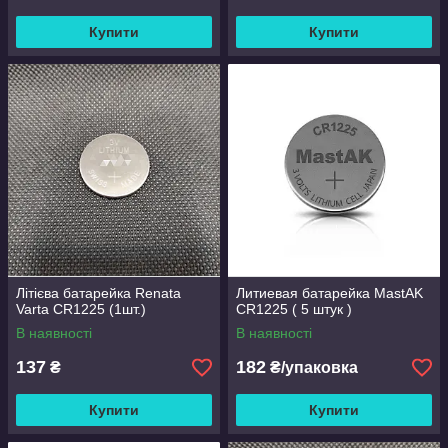
Купити
Купити
Літієва батарейка Renata
Литиевая батарейка MastAK
Varta CR1225 (1шт.)
CR1225 ( 5 штук )
В наявності
В наявності
137
182
₴
₴/упаковка
Купити
Купити