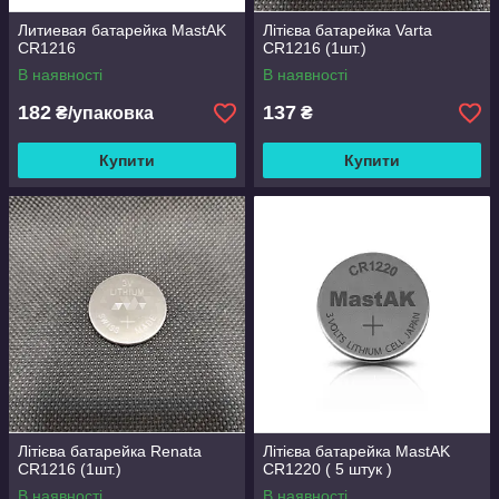
Литиевая батарейка MastAK
Літієва батарейка Varta
CR1216
CR1216 (1шт.)
В наявності
В наявності
182
137
₴/упаковка
₴
Купити
Купити
Літієва батарейка Renata
Літієва батарейка MastAK
CR1216 (1шт.)
CR1220 ( 5 штук )
В наявності
В наявності