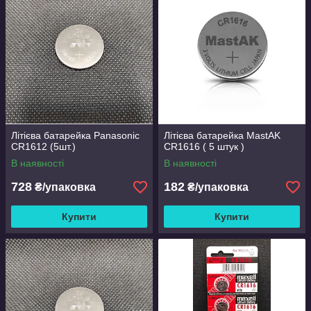
Літієва батарейка Panasonic
Літієва батарейка MastAK
CR1612 (5шт.)
CR1616 ( 5 штук )
В наявності
В наявності
728
182
₴/упаковка
₴/упаковка
Купити
Купити