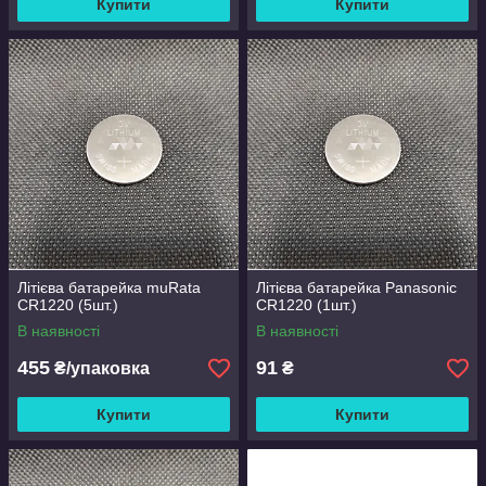
Купити
Купити
Літієва батарейка muRata
Літієва батарейка Panasonic
CR1220 (5шт.)
CR1220 (1шт.)
В наявності
В наявності
455
91
₴/упаковка
₴
Купити
Купити