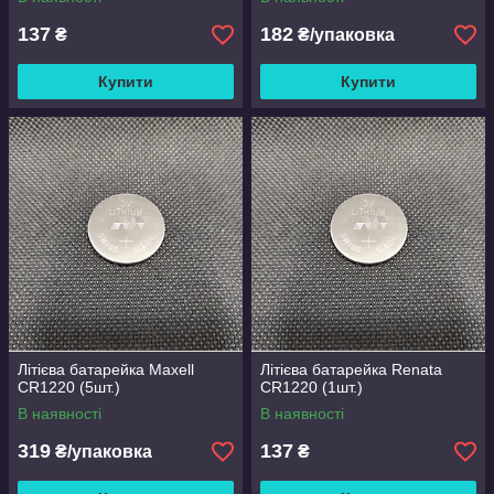
137
182
₴
₴/упаковка
Купити
Купити
Літієва батарейка Maxell
Літієва батарейка Renata
CR1220 (5шт.)
CR1220 (1шт.)
В наявності
В наявності
319
137
₴/упаковка
₴