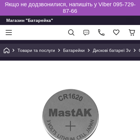
Якщо не додзвонилися, напишіть у Viber 095-729-
87-66
Магазин "Батарейка"
Товари та послуги
Батарейки
Дискові батареї 3v