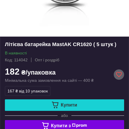
Літієва батарейка MastAK CR1620 ( 5 штук )
В наявності
Код: 114042
Опт і роздріб
182
₴/упаковка
Мінімальна сума замовлення на сайті — 400 ₴
167 ₴
від 10 упаковок
Купити
або
Купити з