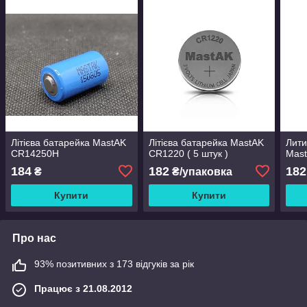
Літієва батарейка MastAK
Літієва батарейка MastAK
Лити
CR14250H
CR1220 ( 5 штук )
Mast
184
182
182
₴
₴/упаковка
Купити
Купити
Про нас
93% позитивних з 173 відгуків за рік
Працює з 21.08.2012