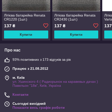
Літієва батарейка Renata
Літієва батарейка Renata
Літі
CR1220 (1шт.)
CR2430 (1шт.)
Vart
137
137
137
₴
₴
Купити
Купити
Про нас
93% позитивних з 173 відгуків за рік
Працює з 21.08.2012
м. Київ
ул. Ушинского 4 ( Радиорынок на каравевых дачах )
Павильон "18в", Київ, Україна
Контакти
Сьогодні вихідний
Показати весь графік роботи