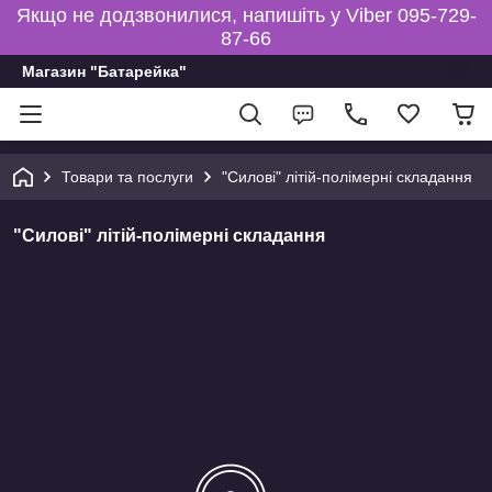
Якщо не додзвонилися, напишіть у Viber 095-729-
87-66
Магазин "Батарейка"
Товари та послуги
"Силові" літій-полімерні складання
"Силові" літій-полімерні складання