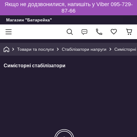
Якщо не додзвонилися, напишіть у Viber 095-729-
87-66
Магазин "Батарейка"
Товари та послуги
Стабілізатори напруги
Симісторні
Симісторні стабілізатори