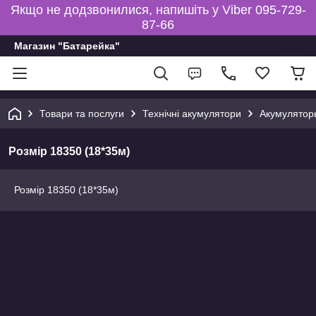
Якщо не додзвонилися, напишіть у Viber 095-729-
87-66
Магазин "Батарейка"
Товари та послуги
Технічні акумулятори
Акумуляторы
Розмір 18350 (18*35м)
Розмір 18350 (18*35м)