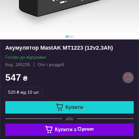
Акумулятор MastAK MT1223 (12v2.3Ah)
Готово до відправки
Код: 185235
Опт і роздріб
547
₴
520 ₴
від 10 шт.
Купити
або
Купити з