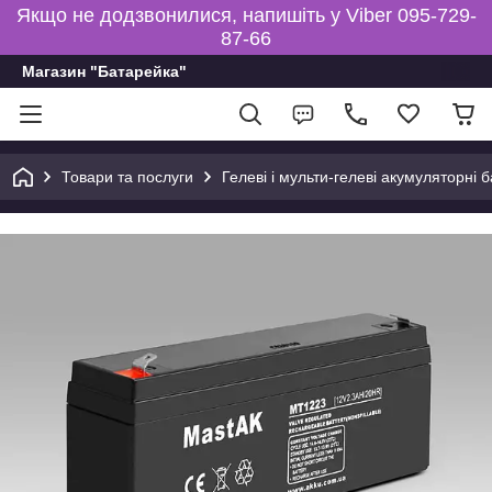
Якщо не додзвонилися, напишіть у Viber 095-729-
87-66
Магазин "Батарейка"
Товари та послуги
Гелеві і мульти-гелеві акумуляторні 