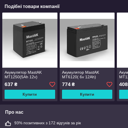
Подібні товари компанії
Акумулятор MastAK
Акумулятор MastAK
Акум
MT1250(5Ah 12v)
MT6120( 6v 12Ah)
MT12
637
774
408
₴
₴
Купити
Купити
Про нас
93% позитивних з 172 відгуків за рік