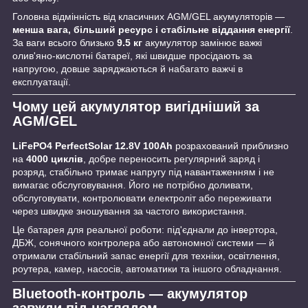
Головна відмінність від класичних AGM/GEL акумуляторів —
менша вага, більший ресурс і стабільне віддання енергії
.
За ваги всього близько
9.5 кг
акумулятор замінює важкі
олив'яно-кислотні батареї, які швидше просідають за
напругою, довше заряджаються й набагато важчі в
експлуатації.
Чому цей акумулятор вигідніший за
AGM/GEL
LiFePO4 PerfectSolar 12.8V 100Ah
розрахований приблизно
на
4000 циклів
, добре переносить регулярний заряд і
розряд, стабільно тримає напругу під навантаженням і не
вимагає обслуговування. Його не потрібно доливати,
обслуговувати, контролювати електроліт або переживати
через швидке зношування за частого використання.
Це батарея для реальної роботи: під'єднали до інвертора,
ДБЖ, сонячного контролера або автономної системи — й
отримали стабільний запас енергії для техніки, освітлення,
роутера, камер, насосів, автоматики та іншого обладнання.
Bluetooth-контроль — акумулятор