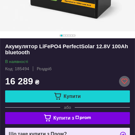
Акумулятор LiFePO4 PerfectSolar 12.8V 100Ah
bluetooth
В наявності
Код: 185494
Роздріб
16 289
₴
Купити
або
Купити з
Що таке купити з Пром?