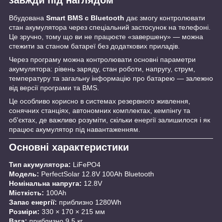
завжди під наглядом
Вбудована
Smart BMS с Bluetooth
дає змогу контролювати
стан акумулятора через спеціальний застосунок на телефоні.
Це зручно, тому що ви не працюєте «завершену» — можна
стежити за станом батареї без додаткових приладів.
Через програму можна контролювати основні параметри
акумулятора: рівень заряду, стан роботи, напругу, струм,
температуру та загальну інформацію про батарею — залежно
від версії програми та BMS.
Це особливо корисно в системах резервного живлення,
сонячних станціях, автономних комплектах, кемпінгу та
об'єктах, де важливо розуміти, скільки енергії залишилося і як
працює акумулятор під навантаженням.
Основні характеристики
Тип акумулятора:
LiFePO4
Модель:
PerfectSolar 12.8V 100Ah Bluetooth
Номінальна напруга:
12.8V
Місткість:
100Ah
Запас енергії:
приблизно 1280Wh
Розміри:
330 × 170 × 215 мм
Вага:
приблизно 9.5 кг