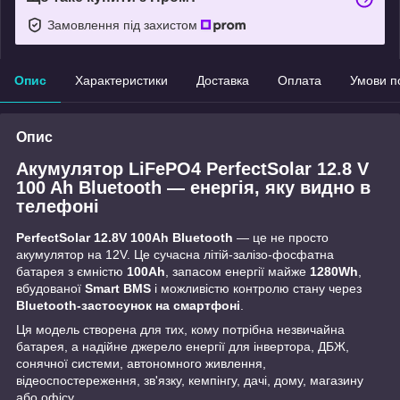
Замовлення під захистом
Опис
Характеристики
Доставка
Оплата
Умови п
Опис
Акумулятор LiFePO4 PerfectSolar 12.8 V
100 Ah Bluetooth — енергія, яку видно в
телефоні
PerfectSolar 12.8V 100Ah Bluetooth
— це не просто
акумулятор на 12V. Це сучасна літій-залізо-фосфатна
батарея з ємністю
100Ah
, запасом енергії майже
1280Wh
,
вбудованої
Smart BMS
і можливістю контролю стану через
Bluetooth-застосунок на смартфоні
.
Ця модель створена для тих, кому потрібна незвичайна
батарея, а надійне джерело енергії для інвертора, ДБЖ,
сонячної системи, автономного живлення,
відеоспостереження, зв'язку, кемпінгу, дачі, дому, магазину
або офісу.