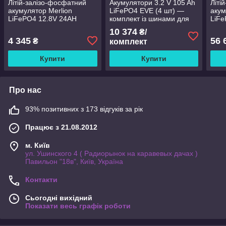
Літій-залізо-фосфатний
Акумулятори 3.2 V 105 Ah
Літі
акумулятор Merlion
LiFePO4 EVE (4 шт) —
акум
LiFePO4 12.8V 24AH
комплект із шинами для
LiFe
(166x77x167) для
СЕС та інверторів
Sola
10 374
₴/
електротранспорту, 5000
(482
4 345
56 
₴
комплект
циклів, Q6
цикл
Купити
Купити
Про нас
93% позитивних з 173 відгуків за рік
Працює з 21.08.2012
м. Київ
ул. Ушинского 4 ( Радиорынок на каравевых дачах )
Павильон "18в", Київ, Україна
Контакти
Сьогодні вихідний
Показати весь графік роботи