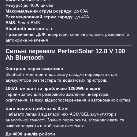
Ресурс:
до 4000 циклів
Максимальний струм розряду:
до 80A
Рекомендований струм заряду:
до 40A
BMS:
Smart BMS
Bluetooth-контроль:
є
Призначення:
ДБЖ, інвертори, сонячні системи, резервне та
автономне живлення
Сильні переваги PerfectSolar 12.8 V 100
Ah Bluetooth
Контроль через смартфон
Bluetooth-моніторинг дає змогу швидко перевірити стан
акумулятора без тестера та додаткових пристроїв.
100Ah ємності та приблизно 1280Wh енергії
Гарний запас для резервного живлення, інверторів,
освітлення, зв'язку, відеоспостереження й автономних систем.
Вага всього приблизно 9.5 кг
Набагато легший від класичних AGM/GEL акумуляторів
аналогічної ємності. Зручно переносити, встановлювати та
використовувати в мобільних системах.
До 4000 циклів роботи