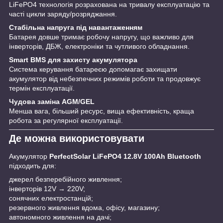
LiFePO4 технологія розрахована на тривалу експлуатацію та
часті цикли заряду/розряджання.
Стабільна напруга під навантаженням
Батарея довше тримає робочу напругу, що важливо для
інверторів, ДБЖ, електроніки та чутливого обладнання.
Smart BMS для захисту акумулятора
Система керування батареєю допомагає захищати
акумулятор від небезпечних режимів роботи та продовжує
термін експлуатації.
Чудова заміна AGM/GEL
Менша вага, більший ресурс, вища ефективність, краща
робота за регулярної експлуатації.
Де можна використовувати
Акумулятор
PerfectSolar LiFePO4 12.8V 100Ah Bluetooth
підходить для:
джерел безперебійного живлення;
інверторів 12V → 220V;
сонячних електростанцій;
резервного живлення вдома, офісу, магазину;
автономного живлення на дачі;