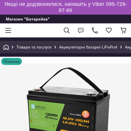
Якщо не додзвонилися, напишіть у Viber 095-729-
87-66
Магазин "Батарейка"
Товари та послуги
Акумуляторні батареї LiFePo4
Аку
Новинка