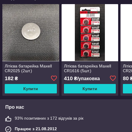
Літієва батарейка Maxell
Літієва батарейка Maxell
Літі
CR2025 (2шт.)
CR1616 (5шт.)
CR2
182
410
80
₴
₴/упаковка
Купити
Купити
Про нас
93% позитивних з 172 відгуків за рік
Працює з 21.08.2012