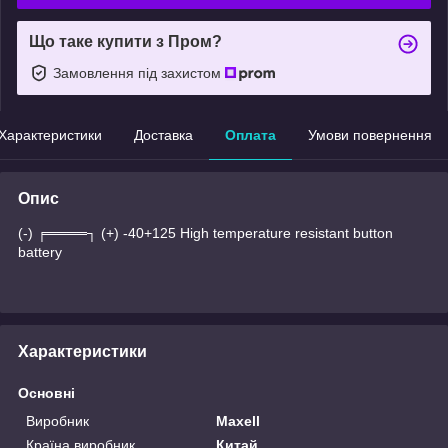
Що таке купити з Пром?
Замовлення під захистом
Характеристики
Доставка
Оплата
Умови повернення
Опис
(-) ╒════┐ (+) -40+125 High temperature resistant button
battery
Характеристики
Основні
Виробник
Maxell
Країна виробник
Китай