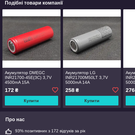
Подібні товари компанії
Акумулятор DMEGC
Акумулятор LG
Аку
INR21700-45E(3C) 3,7V
INR21700M50LT 3,7V
INR2
4500mA 15А
5000mA 14А
500
172
258
276
₴
₴
Купити
Купити
Про нас
93% позитивних з 172 відгуків за рік