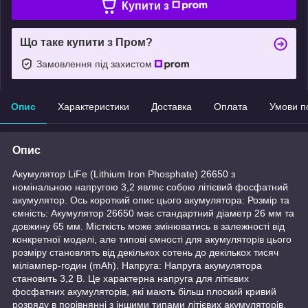
Купити з
Що таке купити з Пром?
Замовлення під захистом
Опис
Характеристики
Доставка
Оплата
Умови п
Опис
Акумулятор LiFe (Lithium Iron Phosphate) 26650 з
номінальною напругою 3,2 являє собою літієвий фосфатний
акумулятор. Ось короткий опис цього акумулятора: Розмір та
ємність: Акумулятор 26650 має стандартний діаметр 26 мм та
довжину 65 мм. Місткість може змінюватись в залежності від
конкретної моделі, але типові ємності для акумуляторів цього
розміру становлять від декількох сотень до декількох тисяч
міліампер-годин (mAh). Напруга: Напруга акумулятора
становить 3,2 В. Це характерна напруга для літієвих
фосфатних акумуляторів, які мають більш плоский кривий
розряду в порівнянні з іншими типами літієвих акумуляторів.