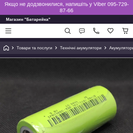
Якщо не додзвонилися, напишіть у Viber 095-729-
87-66
Магазин "Батарейка"
Товари та послуги
Технічні акумулятори
Акумуляторы