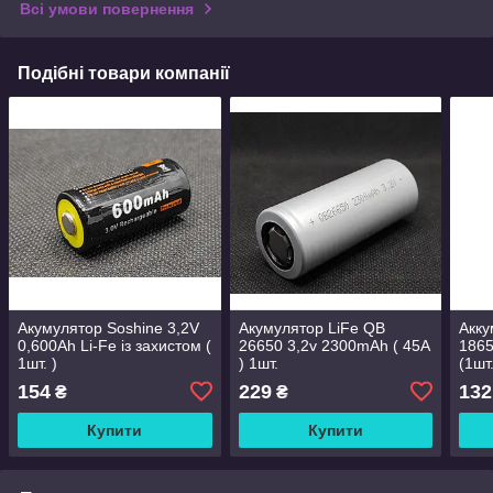
Всі умови повернення
Подібні товари компанії
Акумулятор Soshine 3,2V
Акумулятор LiFe QB
Акку
0,600Ah Li-Fe із захистом (
26650 3,2v 2300mAh ( 45A
1865
1шт. )
) 1шт.
(1шт
154
229
132
₴
₴
Купити
Купити