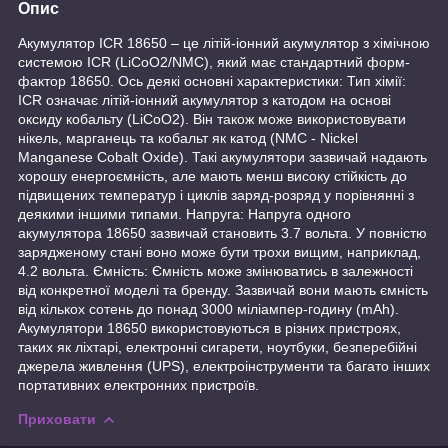
Опис
Акумулятор ICR 18650 – це літій-іонний акумулятор з хімічною
системою ICR (LiCoO2/NMC), який має стандартний форм-
фактор 18650. Ось деякі основні характеристики: Тип хімії:
ICR означає літій-іонний акумулятор з катодом на основі
оксиду кобальту (LiCoO2). Він також може використовувати
нікель, марганець та кобальт як катод (NMC - Nickel
Manganese Cobalt Oxide). Такі акумулятори зазвичай надають
хорошу енергоємність, але мають менш високу стійкість до
підвищених температур і циклів заряд-розряд у порівнянні з
деякими іншими типами. Напруга: Напруга одного
акумулятора 18650 зазвичай становить 3.7 вольта. У повністю
зарядженому стані воно може бути трохи вищим, наприклад,
4.2 вольта. Ємність: Ємність може змінюватись в залежності
від конкретної моделі та бренду. Зазвичай вони мають ємність
від кількох сотень до понад 3000 міліампер-годину (mAh).
Акумулятори 18650 використовуються в різних пристроях,
таких як ліхтарі, електронні сигарети, ноутбуки, безперебійні
джерела живлення (UPS), електроінструменти та багато інших
портативних електронних пристроїв.
Приховати