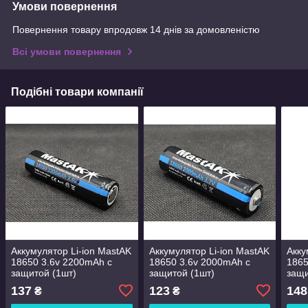
Умови повернення
Повернення товару впродовж 14 днів за домовленістю
Всі умови повернення
Подібні товари компанії
Аккумулятор Li-ion MastAK
Аккумулятор Li-ion MastAK
Акку
18650 3.6v 2200mAh с
18650 3.6v 2000mAh с
1865
защитой (1шт)
защитой (1шт)
защи
137
123
148
₴
₴