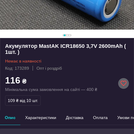
Акумулятор MastAK ICR18650 3,7V 2600mAh (
1шт. )
Немає в наявності
Код: 173289
Опт і роздріб
116
₴
Мінімальна сума замовлення на сайті — 400 ₴
109 ₴
від 10 шт.
Опис
Характеристики
Доставка
Оплата
Умови п