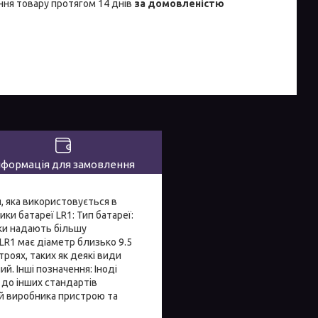
ня товару протягом 14 днів
за домовленістю
нформація для замовлення
я, яка використовується в
ки батареї LR1: Тип батареї:
йки надають більшу
 LR1 має діаметр близько 9.5
роях, таких як деякі види
й. Інші позначення: Іноді
о до інших стандартів
ій виробника пристрою та