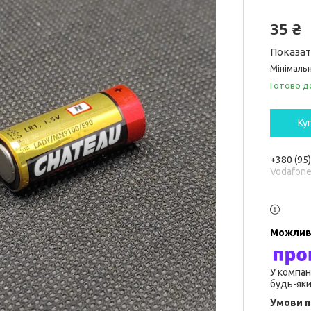
35 ₴
Показат
Мінімальн
Готово д
Ку
+380 (95
Vodafon
У компан
будь-яки