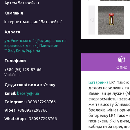
Артем Батарейкін
Інтернет-магазин "Батарейка"
ул. Ушинского 4 ( Радиорынок на
каравевых дачах ) Павильон
"18в", Київ, Україна
Опис
+380 (95) 729-87-66
Vodafone
Батарейка
LR1 також 
деяких невеликих та 
Зазвичай це лужна (A
betery@i.ua
енергоємність і зазв
+380957298766
мм та висоту близько
брелоків, мініатюрних
+380957298766
батарейку LR1 також н
+380957298766
позначень. Як і у ви
вибирати батареї, що