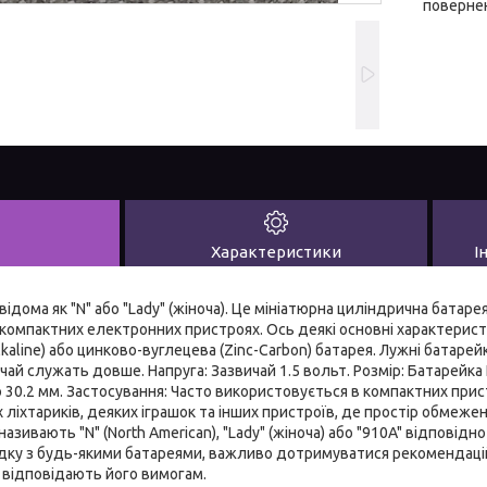
повернен
Характеристики
І
відома як "N" або "Lady" (жіноча). Це мініатюрна циліндрична батаре
компактних електронних пристроях. Ось деякі основні характеристи
lkaline) або цинково-вуглецева (Zinc-Carbon) батарея. Лужні батаре
ичай служать довше. Напруга: Зазвичай 1.5 вольт. Розмір: Батарейка
 30.2 мм. Застосування: Часто використовується в компактних прист
 ліхтариків, деяких іграшок та інших пристроїв, де простір обмежени
азивають "N" (North American), "Lady" (жіноча) або "910A" відповідн
падку з будь-якими батареями, важливо дотримуватися рекомендац
 відповідають його вимогам.