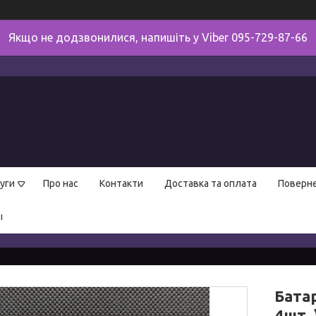
Якщо не додзвонилися, напишіть у Viber 095-729-87-66
уги
Про нас
Контакти
Доставка та оплата
Поверне
ы
Батар
4шт. 