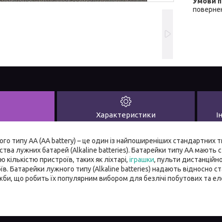
повернен
Характеристики
І
го типу AA (AA battery) – це один із найпоширеніших стандартних т
ства лужних батарей (Alkaline batteries). Батарейки типу AA мають 
ю кількістю пристроїв, таких як ліхтарі,
іграшки
, пульти дистанційн
в. Батарейки лужного типу (Alkaline batteries) надають відносно ст
би, що робить їх популярним вибором для безлічі побутових та ел