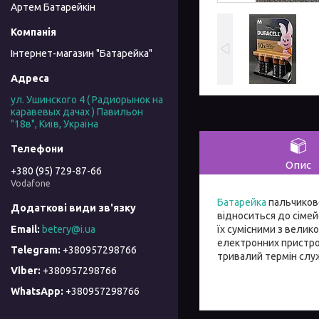
Артем Батарейкін
Інтернет-магазин "Батарейка"
ул. Ушинского 4 ( Радиорынок на
каравевых дачах ) Павильон
"18в", Київ, Україна
Опис
+380 (95) 729-87-66
Vodafone
Батарейка
пальчиково
відноситься до сімей
їх сумісними з велико
betery@i.ua
електронних пристрої
+380957298766
тривалий термін служ
+380957298766
+380957298766