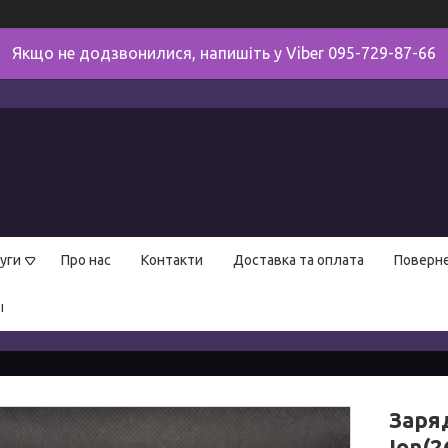
Якщо не додзвонилися, напишіть у Viber 095-729-87-66
уги
Про нас
Контакти
Доставка та оплата
Поверне
ы
Заря
Ion(2