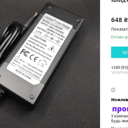
648 ₴
Показат
Готово д
Ку
+380 (95
Vodafon
У компан
будь-яки