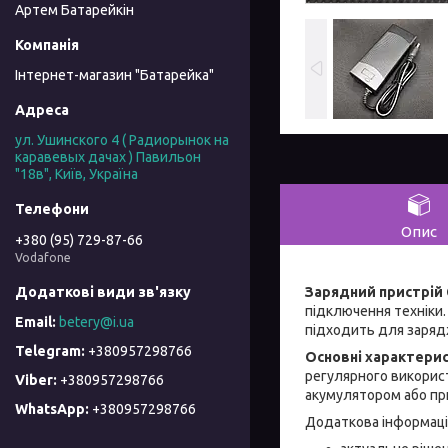
Артем Батарейкін
Інтернет-магазин "Батарейка"
ул. Ушинского 4 ( Радиорынок на
каравевых дачах ) Павильон
"18в", Київ, Україна
Опис
+380 (95) 729-87-66
Vodafone
Зарядний пристрій C
підключення техніки.
betery@i.ua
підходить для зарядж
+380957298766
Основні характери
регулярного використа
+380957298766
акумулятором або пр
+380957298766
Додаткова інформація 