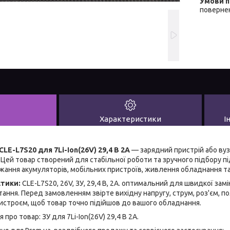
повернен
Характеристики
І
LE-L7S20 для 7Li-Ion(26V) 29,4 В 2A
— зарядний пристрій або ву
 Цей товар створений для стабільної роботи та зручного підбору пі
ання акумуляторів, мобільних пристроїв, живлення обладнання та
стики:
CLE-L7S20, 26V, ЗУ, 29,4 В, 2A. оптимальний для швидкої замі
ння. Перед замовленням звірте вихідну напругу, струм, роз'єм, пол
истроєм, щоб товар точно підійшов до вашого обладнання.
про товар: ЗУ для 7Li-Ion(26V) 29,4 В 2A.