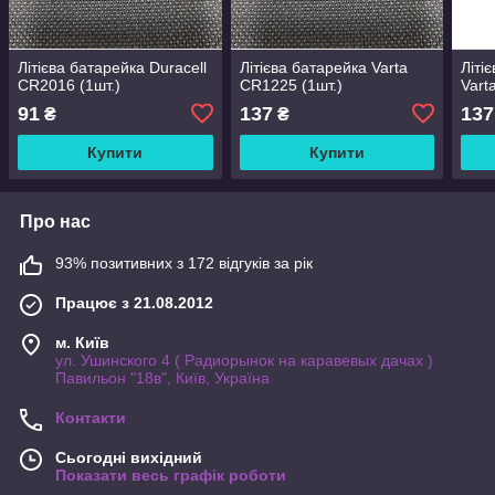
Літієва батарейка Duracell
Літієва батарейка Varta
Літі
CR2016 (1шт.)
CR1225 (1шт.)
Vart
91
137
137
₴
₴
Купити
Купити
Про нас
93% позитивних з 172 відгуків за рік
Працює з 21.08.2012
м. Київ
ул. Ушинского 4 ( Радиорынок на каравевых дачах )
Павильон "18в", Київ, Україна
Контакти
Сьогодні вихідний
Показати весь графік роботи