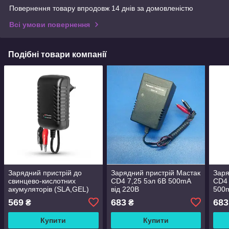
Повернення товару впродовж 14 днів за домовленістю
Всі умови повернення
Подібні товари компанії
Зарядний пристрій до
Зарядний пристрій Мастак
Заря
свинцево-кислотних
CD4 7,25 5эл 6В 500mA
CD4 
акумуляторів (SLA,GEL)
від 220В
500m
MastAK MK-1215 ( 12v 1,3
569
683
683
₴
₴
A )
Купити
Купити