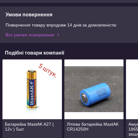
Умови повернення
Повернення товару впродовж 14 днів за домовленістю
Всі умови повернення
Подібні товари компанії
Батарейка MastAK A27 (
Літієва батарейка MastAK
Акку
12v ) 5шт.
CR14250H
1865
защи