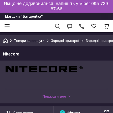
Якщо не додзвонилися, напишіть у Viber 095-729-
87-66
Магазин "Батарейка"
Товари та послуги
Зарядні пристрої
Зарядні пристрої
Nitecore
Показати все
Сортування
0
Фільтри