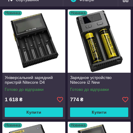
Новинка
Новинка
Універсальний зарядний
Зарядное устройство
пристрій Nitecore D4
Nitecore i2 New
Готово до відправки
Готово до відправки
1 618
774
₴
₴
Купити
Купити
Новинка
Новинка