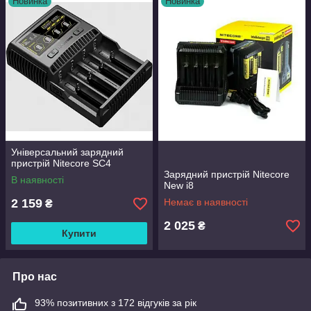
Новинка
Новинка
Універсальний зарядний
пристрій Nitecore SC4
Зарядний пристрій Nitecore
В наявності
New i8
2 159
Немає в наявності
₴
2 025
₴
Купити
Про нас
93% позитивних з 172 відгуків за рік