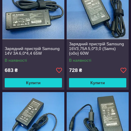
Зарядний пристрій Samsung
Зарядний пристрій Samsung
16V3,75A 5,0*3,0 (Sams)
14V 3A 6,0*4,4 65W
{o0o} 60W
В наявності
В наявності
683
728
₴
₴
Купити
Купити