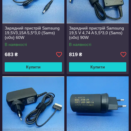
Зарядний пристрій Samsung
Зарядний пристрій Samsung
19,5V3,15A 5,5*3,0 (Sams)
19,5 V 4,74 A 5,5*3,0 (Sams)
{o0o} 60W
{o0o} 90W
В наявності
В наявності
683
819
₴
₴
Купити
Купити