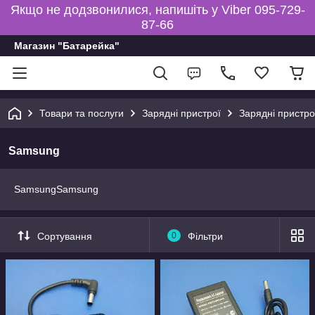
Якщо не додзвонилися, напишіть у Viber 095-729-
87-66
Магазин "Батарейка"
Товари та послуги
Зарядні пристрої
Зарядні пристро
Samsung
SamsungSamsung
Сортування
0
Фільтри