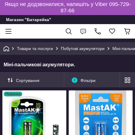
Якщо не додзвонилися, напишіть у Viber 095-729-
87-66
Магазин "Батарейка"
Товари та послуги
Побутові акумулятори
Міні-пальч
Міні-пальчикові акумулятори.
Сортування
0
Фільтри
Новинка