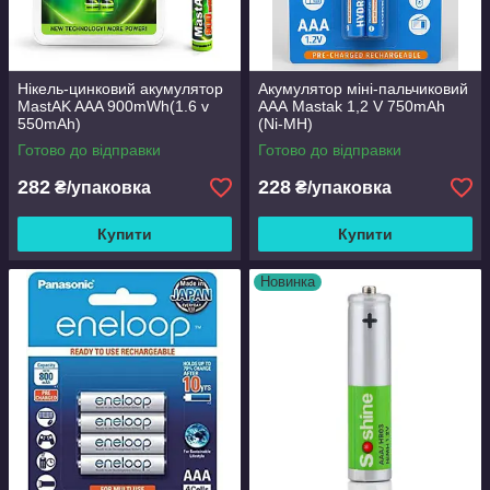
Нікель-цинковий акумулятор
Акумулятор міні-пальчиковий
MastAK AAA 900mWh(1.6 v
ААА Mastak 1,2 V 750mAh
550mAh)
(Ni-MH)
Готово до відправки
Готово до відправки
282
228
₴/упаковка
₴/упаковка
Купити
Купити
Новинка