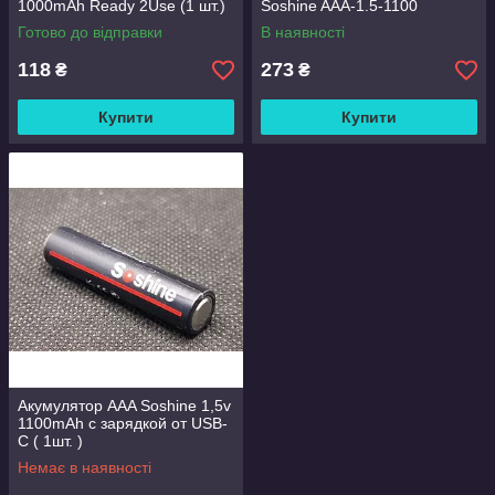
1000mAh Ready 2Use (1 шт.)
Soshine AAA-1.5-1100
Готово до відправки
В наявності
118
273
₴
₴
Купити
Купити
Акумулятор ААA Soshine 1,5v
1100mAh с зарядкой от USB-
С ( 1шт. )
Немає в наявності