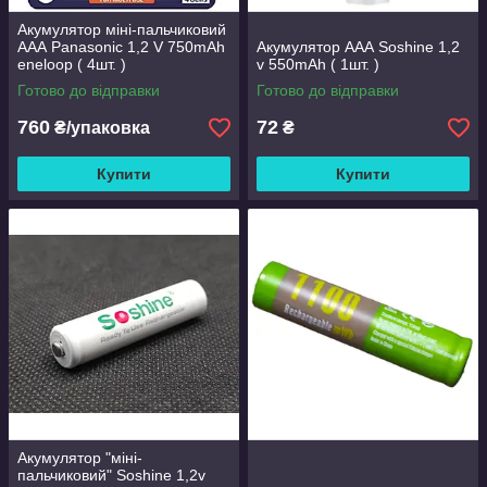
Акумулятор міні-пальчиковий
ААА Panasonic 1,2 V 750mAh
Акумулятор ААА Soshine 1,2
eneloop ( 4шт. )
v 550mAh ( 1шт. )
Готово до відправки
Готово до відправки
760
72
₴/упаковка
₴
Купити
Купити
Акумулятор "міні-
пальчиковий" Soshine 1,2v